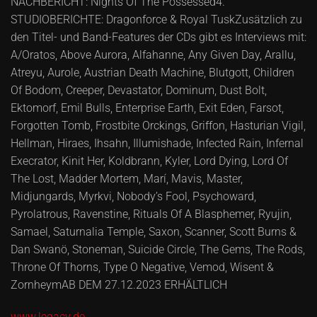
NACHBERICHT: Nights Of The Possessed4.
STUDIOBERICHTE: Dragonforce & Royal TuskZusätzlich zu
den Titel- und Band-Features der CDs gibt es Interviews mit:
A/Oratos, Above Aurora, Alfahanne, Any Given Day, Arallu,
Atreyu, Aurole, Austrian Death Machine, Blutgott, Children
Of Bodom, Creeper, Devastator, Dominum, Dust Bolt,
Ektomorf, Emil Bulls, Enterprise Earth, Exit Eden, Farsot,
Forgotten Tomb, Frostbite Orckings, Griffon, Hasturian Vigil,
Hellman, Hiraes, Ihsahn, Illumishade, Infected Rain, Infernal
Execrator, Kinit Her, Koldbrann, Kyler, Lord Dying, Lord Of
The Lost, Madder Mortem, Marí, Mavis, Master,
Midjungards, Myrkvi, Nobody’s Fool, Psychoward,
Pyrolatrous, Ravenstine, Rituals Of A Blasphemer, Ryujin,
Samael, Saturnalia Temple, Saxon, Scanner, Scott Burns &
Dan Swanö, Stoneman, Suicide Circle, The Gems, The Rods,
Throne Of Thorns, Type O Negative, Vemod, Wisent &
ZornheymAB DEM 27.12.2023 ERHÄLTLICH
www.legacy.de