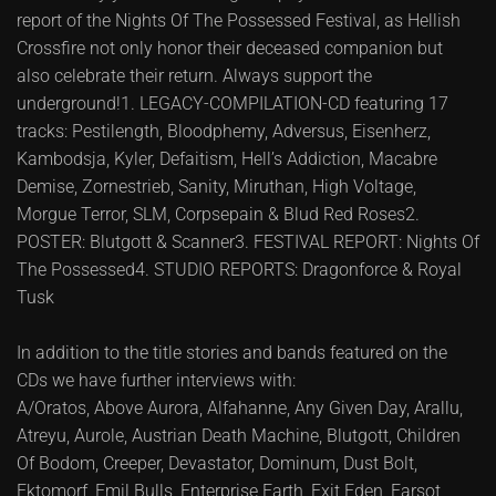
report of the Nights Of The Possessed Festival, as Hellish
Crossfire not only honor their deceased companion but
also celebrate their return. Always support the
underground!1. LEGACY-COMPILATION-CD featuring 17
tracks: Pestilength, Bloodphemy, Adversus, Eisenherz,
Kambodsja, Kyler, Defaitism, Hell’s Addiction, Macabre
Demise, Zornestrieb, Sanity, Miruthan, High Voltage,
Morgue Terror, SLM, Corpsepain & Blud Red Roses2.
POSTER: Blutgott & Scanner3. FESTIVAL REPORT: Nights Of
The Possessed4. STUDIO REPORTS: Dragonforce & Royal
Tusk
In addition to the title stories and bands featured on the
CDs we have further interviews with:
A/Oratos, Above Aurora, Alfahanne, Any Given Day, Arallu,
Atreyu, Aurole, Austrian Death Machine, Blutgott, Children
Of Bodom, Creeper, Devastator, Dominum, Dust Bolt,
Ektomorf, Emil Bulls, Enterprise Earth, Exit Eden, Farsot,