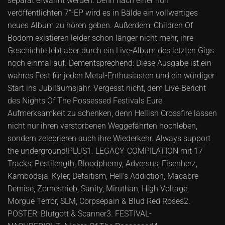
separat erwähnt werden. Denn nach einer nun
veröffentlichten 7“-EP wird es in Bälde ein vollwertiges
neues Album zu hören geben. Außerdem: Children Of
Bodom existieren leider schon länger nicht mehr, ihre
Geschichte lebt aber durch ein Live-Album des letzten Gigs
noch einmal auf. Dementsprechend: Diese Ausgabe ist ein
wahres Fest für jeden Metal-Enthusiasten und ein würdiger
Start ins Jubiläumsjahr. Vergesst nicht, dem Live-Bericht
des Nights Of The Possessed Festivals Eure
Aufmerksamkeit zu schenken, denn Hellish Crossfire lassen
nicht nur ihren verstorbenen Weggefährten hochleben,
sondern zelebrieren auch ihre Wiederkehr. Always support
the underground!PLUS1. LEGACY-COMPILATION mit 17
Tracks: Pestilength, Bloodphemy, Adversus, Eisenherz,
Kambodsja, Kyler, Defaitism, Hell’s Addiction, Macabre
Demise, Zornestrieb, Sanity, Miruthan, High Voltage,
Morgue Terror, SLM, Corpsepain & Blud Red Roses2.
POSTER: Blutgott & Scanner3. FESTIVAL-