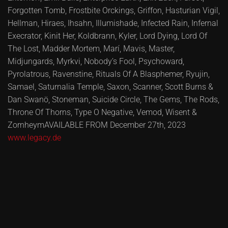
Forgotten Tomb, Frostbite Orckings, Griffon, Hasturian Vigil,
Hellman, Hiraes, Ihsahn, Illumishade, Infected Rain, Infernal
Execrator, Kinit Her, Koldbrann, Kyler, Lord Dying, Lord Of
The Lost, Madder Mortem, Marí, Mavis, Master,
Midjungards, Myrkvi, Nobody’s Fool, Psychoward,
Pyrolatrous, Ravenstine, Rituals Of A Blasphemer, Ryujin,
Samael, Saturnalia Temple, Saxon, Scanner, Scott Burns &
Dan Swanö, Stoneman, Suicide Circle, The Gems, The Rods,
Throne Of Thorns, Type O Negative, Vemod, Wisent &
ZornheymAVAILABLE FROM December 27th, 2023
www.legacy.de