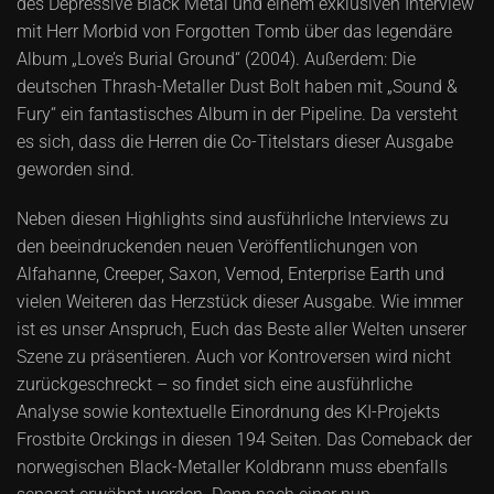
des Depressive Black Metal und einem exklusiven Interview
mit Herr Morbid von Forgotten Tomb über das legendäre
Album „Love’s Burial Ground“ (2004). Außerdem: Die
deutschen Thrash-Metaller Dust Bolt haben mit „Sound &
Fury“ ein fantastisches Album in der Pipeline. Da versteht
es sich, dass die Herren die Co-Titelstars dieser Ausgabe
geworden sind.
Neben diesen Highlights sind ausführliche Interviews zu
den beeindruckenden neuen Veröffentlichungen von
Alfahanne, Creeper, Saxon, Vemod, Enterprise Earth und
vielen Weiteren das Herzstück dieser Ausgabe. Wie immer
ist es unser Anspruch, Euch das Beste aller Welten unserer
Szene zu präsentieren. Auch vor Kontroversen wird nicht
zurückgeschreckt – so findet sich eine ausführliche
Analyse sowie kontextuelle Einordnung des KI-Projekts
Frostbite Orckings in diesen 194 Seiten. Das Comeback der
norwegischen Black-Metaller Koldbrann muss ebenfalls