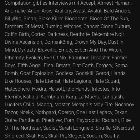
Compilation gibt es Interviews mit:Accept, Almøst Human,
Anomalie, Arion, Arsis, Artillery, Avast, Avslut, Bald Anders,
BillyBio, Binah, Blake Killer, Bloodbath, Blood Of The Sun,
Brothers Of Metal, Burning Witches, Cancer, Clone Culture,
Coffin Birth, Cortez, Darkness, Deathrite, Décembre Noir,
Divine Ascension, Dornenkönig, Drown My Day, Dust In
Mind, Dynazty, Eluveitie, Empty, Esben And The Witch,
Ethernity, Evoken, Eye Of Nix, Fabulous Desaster, Farmer
Boys, Fifth Angel, Final Breath, Flat Earth, Forgery, Gama
Bomb, Goat Explosion, Godless, Godskill, Gorod, Hands
Like Houses, Hate Eternal, Hate Legions, Hate Squad,
Hatesphere, Heidra, Helsott, Idle Hands, Infestus, Into
Eternity, Kalidia, Kambrium, Karg, La Muerte, Languish,
Lucifers Child, Madog, Master, Memphis May Fire, Nochnoy
Dozor, Noekk, Nothgard, Oberon, One Last Legacy, Orkan,
Outre, Pantheist, Piledriver, Porn, Psycroptic, Radiant, Rise
Of The Northstar, Sadist, Sarah Longfield, Shuffle, Silverdust,
Sinbreed, Skull Fist, Skull Pit, Slegest, Sodom, Soulfly,