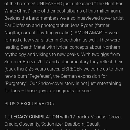
of the hammer! UNLEASHED just unleashed “The Hunt For
White Christ“, one of their best albums of this millennium.
Besides the bandmembers we also interviewed cover artist
Pär Olofsson and photographer Jens Ryden (former
Naglfar, current Thyrfing vocalist). AMON AMARTH were
formed a few years later in Stockholm as well. They were
leading Death Metal with lyrical concepts about Northern
mythology and vikings to new peaks. With two gigs from
Summer Breeze 2017 and a documentary they reflect their
(back then) 25 years career. EISREGEN welcome us to their
new album “Fegefeuer”, the German expression for
“Purgatory”. Our 2ndco-cover story is not just entertaining
for fans – those guys are originals for sure.
PLUS 2 EXCLUSIVE CDs:
1.)
LEGACY-COMPILATION with 17 tracks
: Voodus, Groza,
Credic, Obscenity, Sodomizer, Deadborn, Oscult,