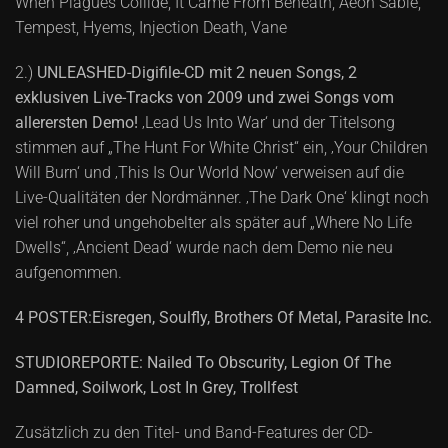
When Plagues Collide, It Came From Beneath, Aeon Sable,
Tempest, Hyems, Injection Death, Vane
2.)
UNLEASHED-Digifile-CD mit 2 neuen Songs, 2
exklusiven Live-Tracks von 2009 und zwei Songs vom
allerersten Demo!
‚Lead Us Into War‘ und der Titelsong
stimmen auf „The Hunt For White Christ“ ein, ‚Your Children
Will Burn‘ und ‚This Is Our World Now‘ verweisen auf die
Live-Qualitäten der Nordmänner. ‚The Dark One‘ klingt noch
viel roher und ungehobelter als später auf „Where No Life
Dwells“, ‚Ancient Dead‘ wurde nach dem Demo nie neu
aufgenommen.
4 POSTER:Eisregen, Soulfly, Brothers Of Metal, Parasite Inc.
STUDIOREPORTE: Nailed To Obscurity, Legion Of The
Damned, Soilwork, Lost In Grey, Trollfest
Zusätzlich zu den Titel- und Band-Features der CD-