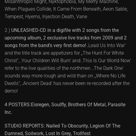
Misanthropic Might, Nyktophobia, My Merry Machine,
When Plagues Collide, It Came From Beneath, Aeon Sable,
Tempest, Hyems, Injection Death, Vane
2.)
UNLEASHED-CD in a digifile with 2 songs from the
upcoming album, 2 exclusive live tracks from 2009 and 2
songs from the band’s very first demo!
‚Lead Us Into War‘
and the title track are appetizers for „The Hunt For White
Christ“, ‚Your Children Will Burn‘ and ‚This Is Our World Now‘
refer to the live qualities of the northmen. ‚The Dark One‘
sounds way more rough and wild than on „Where No Life
Dwells“, ‚Ancient Dead‘ has never been re-recorded after the
demo!
4 POSTERS:Eisregen, Soulfly, Brothers Of Metal, Parasite
Inc.
STUDIO REPORTS: Nailed To Obscurity, Legion Of The
Damned, Soilwork, Lost In Grey, Trollfest