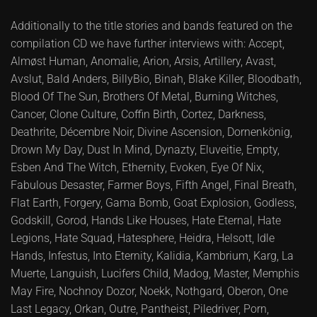
Additionally to the title stories and bands featured on the
compilation CD we have further interviews with: Accept,
Almøst Human, Anomalie, Arion, Arsis, Artillery, Avast,
Avslut, Bald Anders, BillyBio, Binah, Blake Killer, Bloodbath,
Blood Of The Sun, Brothers Of Metal, Burning Witches,
Cancer, Clone Culture, Coffin Birth, Cortez, Darkness,
Deathrite, Décembre Noir, Divine Ascension, Dornenkönig,
Drown My Day, Dust In Mind, Dynazty, Eluveitie, Empty,
Esben And The Witch, Ethernity, Evoken, Eye Of Nix,
Fabulous Desaster, Farmer Boys, Fifth Angel, Final Breath,
Flat Earth, Forgery, Gama Bomb, Goat Explosion, Godless,
Godskill, Gorod, Hands Like Houses, Hate Eternal, Hate
Legions, Hate Squad, Hatesphere, Heidra, Helsott, Idle
Hands, Infestus, Into Eternity, Kalidia, Kambrium, Karg, La
Muerte, Languish, Lucifers Child, Madog, Master, Memphis
May Fire, Nochnoy Dozor, Noekk, Nothgard, Oberon, One
Last Legacy, Orkan, Outre, Pantheist, Piledriver, Porn,