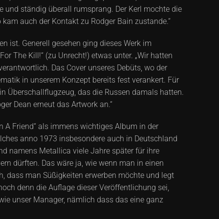
hte und ständig überall rumsprang. Der Kerl mochte die
o kam auch der Kontakt zu Rodger Bain zustande.“
n ist. Generell gesehen ging dieses Werk im
r The Kill!“ (zu Unrecht!) etwas unter. „Wir hatten
 verantwortlich. Das Cover unseres Debüts, wo der
hematik in unserem Konzept bereits fest verankert. Für
ein Überschallflugzeug, das die Russen damals hatten.
oger Dean erneut das Artwork an.“
 On A Friend“ als immens wichtiges Album in der
welches anno 1973 insbesondere auch in Deutschland
d namens Metallica viele Jahre später für ihre
overn dürften. Das wäre ja, wie wenn man in einen
ch, dass man Süßigkeiten erwerben möchte und legt
hoch denn die Auflage dieser Veröffentlichung sei,
wie unser Manager, nämlich dass das eine ganz