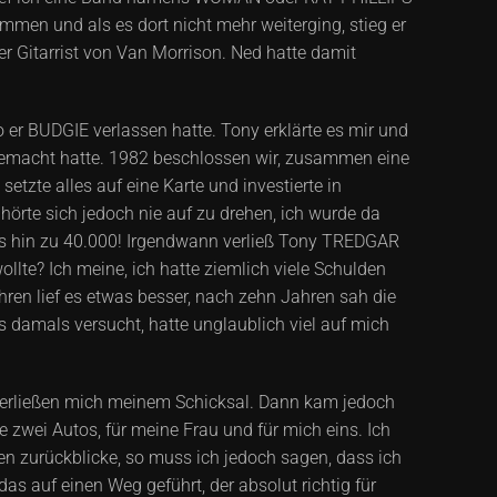
mmen und als es dort nicht mehr weiterging, stieg er
er Gitarrist von Van Morrison. Ned hatte damit
er BUDGIE verlassen hatte. Tony erklärte es mir und
 gemacht hatte. 1982 beschlossen wir, zusammen eine
tzte alles auf eine Karte und investierte in
örte sich jedoch nie auf zu drehen, ich wurde da
is hin zu 40.000! Irgendwann verließ Tony TREDGAR
llte? Ich meine, ich hatte ziemlich viele Schulden
en lief es etwas besser, nach zehn Jahren sah die
 damals versucht, hatte unglaublich viel auf mich
 überließen mich meinem Schicksal. Dann kam jedoch
e zwei Autos, für meine Frau und für mich eins. Ich
en zurückblicke, so muss ich jedoch sagen, dass ich
as auf einen Weg geführt, der absolut richtig für