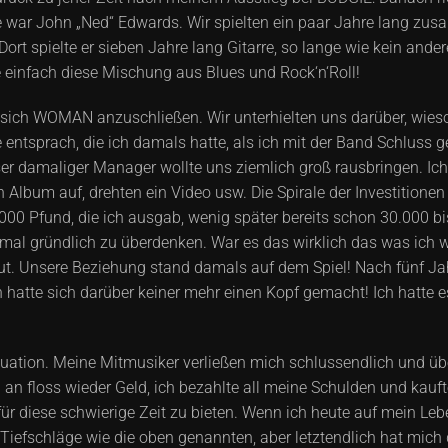
 war John „Ned“ Edwards. Wir spielten ein paar Jahre lang zusa
rt spielte er sieben Jahre lang Gitarre, so lange wie kein ander
 einfach diese Mischung aus Blues und Rock‘n‘Roll!
sich WOMAN anzuschließen. Wir unterhielten uns darüber, wieso 
 entsprach, die ich damals hatte, als ich mit der Band Schluss
 damaliger Manager wollte uns ziemlich groß rausbringen. Ich se
um auf, drehten ein Video usw. Die Spirale der Investitionen h
00 Pfund, die ich ausgab, wenig später bereits schon 30.000 b
 mal gründlich zu überdenken. War es das wirklich das was ich wo
t. Unsere Beziehung stand damals auf dem Spiel! Nach fünf Jahr
hatte sich darüber keiner mehr einen Kopf gemacht! Ich hatte es
 Situation. Meine Mitmusiker verließen mich schlussendlich und
 an floss wieder Geld, ich bezahlte all meine Schulden und kauft
r diese schwierige Zeit zu bieten. Wenn ich heute auf mein Leb
Tiefschläge wie die oben genannten, aber letztendlich hat mich d