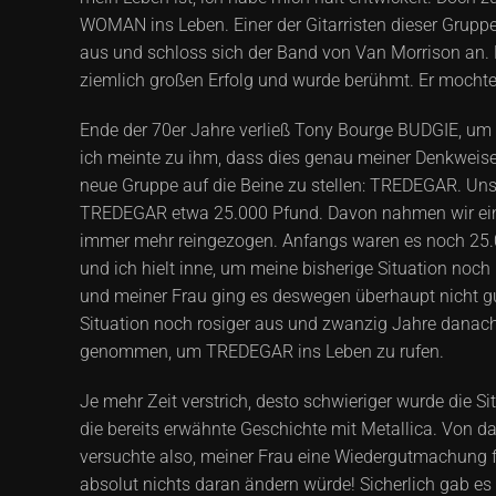
WOMAN ins Leben. Einer der Gitarristen dieser Gruppe
aus und schloss sich der Band von Van Morrison an. Do
ziemlich großen Erfolg und wurde berühmt. Er mochte
Ende der 70er Jahre verließ Tony Bourge BUDGIE, um 
ich meinte zu ihm, dass dies genau meiner Denkweise
neue Gruppe auf die Beine zu stellen: TREDEGAR. Unser
TREDEGAR etwa 25.000 Pfund. Davon nahmen wir ein Alb
immer mehr reingezogen. Anfangs waren es noch 25.0
und ich hielt inne, um meine bisherige Situation noch
und meiner Frau ging es deswegen überhaupt nicht gu
Situation noch rosiger aus und zwanzig Jahre danach 
genommen, um TREDEGAR ins Leben zu rufen.
Je mehr Zeit verstrich, desto schwieriger wurde die
die bereits erwähnte Geschichte mit Metallica. Von da
versuchte also, meiner Frau eine Wiedergutmachung fü
absolut nichts daran ändern würde! Sicherlich gab es 