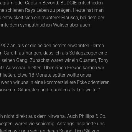
tagram oder Captain Beyond. BUDGIE entschieden
treme schienen Rays Leben zu prägen. Heute hat man
o entwickelt sich ein munterer Plausch, bei dem der
önnte dem sympathischen Waliser aber auch
67 an, als er die beiden bereits erwähnten Herren
n Cardiff aufhängen, dass ich als Schlagzeuger eine
 seinen Gang. Zunächst waren wir ein Quartett, Tony
satz Ausschau hielten. Über einen Freund kamen wir
chließen. Etwa 18 Monate später wollte unser
 wenn wir uns in eine kommerziellere Ecke orientieren
unserem Gitarristen und machten als Trio weiter.“
ch nicht direkt aus dem Nirwana. Auch Phillips & Co.
egten, waren vielschichtig. Anfangs inspirierte uns
ierten wir uns sehr an deren Sound. Den Stil von