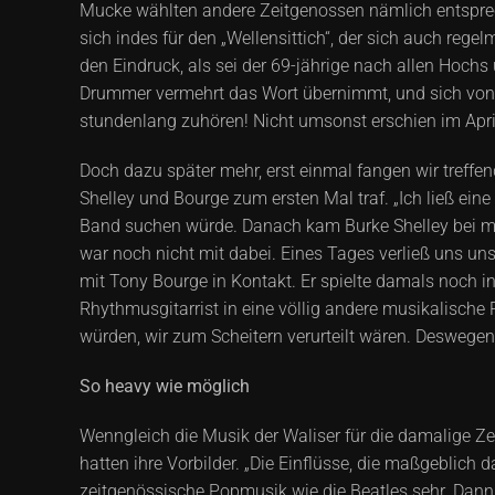
Mucke wählten andere Zeitgenossen nämlich entspre
sich indes für den „Wellensittich“, der sich auch re
den Eindruck, als sei der 69-jährige nach allen Hochs
Drummer vermehrt das Wort übernimmt, und sich von 
stundenlang zuhören! Nicht umsonst erschien im Apri
Doch dazu später mehr, erst einmal fangen wir treff
Shelley und Bourge zum ersten Mal traf. „Ich ließ ei
Band suchen würde. Danach kam Burke Shelley bei mir
war noch nicht mit dabei. Eines Tages verließ uns un
mit Tony Bourge in Kontakt. Er spielte damals noch i
Rhythmusgitarrist in eine völlig andere musikalische 
würden, wir zum Scheitern verurteilt wären. Deswegen 
So heavy wie möglich
Wenngleich die Musik der Waliser für die damalige Zei
hatten ihre Vorbilder. „Die Einflüsse, die maßgeblich
zeitgenössische Popmusik wie die Beatles sehr. Dann k