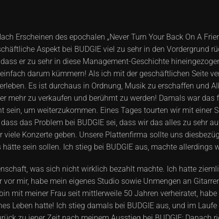
r: Nach Erscheinen des epochalen „Never Turn Your Back On A F
chäftliche Aspekt bei BUDGIE viel zu sehr in den Vordergrund 
dass er zu sehr in diese Management-Geschichte hineingezogen 
infach darum kümmern! Als ich mit der geschäftlichen Seite vert
rleben. Es ist durchaus in Ordnung, Musik zu erschaffen und Al
er mehr zu verkaufen und berühmt zu werden! Damals war das fü
nt sein, um weiterzukommen. Eines Tages tourten wir mit einer
 dass das Problem bei BUDGIE sei, dass wir das alles zu sehr auf
 viele Konzerte geben. Unsere Plattenfirma sollte uns diesbezü
es hätte sein sollen. Ich stieg bei BUDGIE aus, machte allerdings 
denschaft, was sich nicht wirklich bezahlt machte. Ich hatte zieml
r vor mir, habe mein eigenes Studio sowie Unmengen an Gitarren
n mit meiner Frau seit mittlerweile 50 Jahren verheiratet, habe 
s Leben hatte! Ich stieg damals bei BUDGIE aus, und im Laufe all
h zurück zu jener Zeit nach meinem Ausstieg bei BUDGIE: Danac