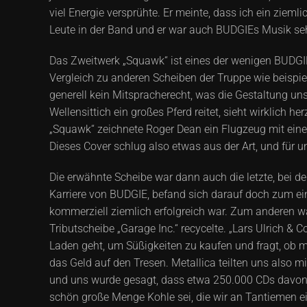
viel Energie versprühte. Er meinte, dass ich ein zieml
Leute in der Band und er war auch BUDGIEs Musik se
Das Zweitwerk „Squawk“ ist eines der wenigen BUDGIE
Vergleich zu anderen Scheiben der Truppe wie beispiels
generell kein Mitspracherecht, was die Gestaltung uns
Wellensittich ein großes Pferd reitet, sieht wirklich h
„Squawk“ zeichnete Roger Dean ein Flugzeug mit einem
Dieses Cover schlug also etwas aus der Art, und für u
Die erwähnte Scheibe war dann auch die letzte, bei de
Karriere von BUDGIE, befand sich darauf doch zum ei
kommerziell ziemlich erfolgreich war. Zum anderen w
Tributscheibe „Garage Inc.“ recycelte. „Lars Ulrich & 
Laden geht, um Süßigkeiten zu kaufen und fragt, ob 
das Geld auf den Tresen. Metallica teilten uns also m
und uns wurde gesagt, dass etwa 250.000 CDs davon 
schön große Menge Kohle sei, die wir an Tantiemen e