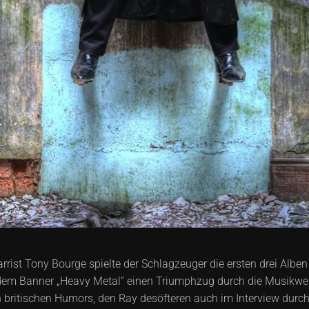
st Tony Bourge spielte der Schlagzeuger die ersten drei Alben d
dem Banner „Heavy Metal“ einen Triumphzug durch die Musikwelt
 britischen Humors, den Ray desöfteren auch im Interview durc