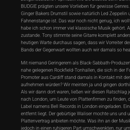
BUDGIE prägten unsere Vorlieben für gewisse Genres.
Ginger Bakers Drumstil sowie natürlich Led Zeppelin 
Fahnenstange ist. Das war noch nicht genug, ich woll
habe ich schon immer viel klassische Musik gehört. 
zustande. Tony stimmte seine Gitarre komplett ande
heutigen Warte durchaus sagen, dass wir Vorreiter 
Bands der Gegenwart wollten auch wir damals so heav
Mit niemand Geringerem als Black-Sabbath-Produzent 
nahe gelegenen Rockfield-Tonhallen, die sich in der 
Promoter aus Cardiff stand damals in Kontakt mit den
aufnehmen würden? Wir meinten ja und gingen dorthin.
Als wir dann dort waren, ließen wir diesen Ratschlag
nach London, um Leute von Plattenfirmen zu finden, d
Label namens Bell Records in London eingeladen. Ein
entfernt liegt. Der gebürtige Waliser mochte uns und u
Plattenvertrag anbieten möchte. Was ihn an der Musik 
jedoch in einen ruhigeren Part umschwenkten, nur um 