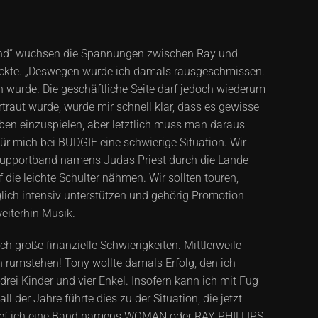
riend“ wuchsen die Spannungen zwischen Ray und
rückte. „Deswegen wurde ich damals rausgeschmissen.
wurde. Die geschäftliche Seite darf jedoch wiederum
raut wurde, wurde mir schnell klar, dass es gewisse
ben einzuspielen, aber letztlich muss man daraus
r mich bei BUDGIE eine schwierige Situation. Wir
 Supportband namens Judas Priest durch die Lande
 die leichte Schulter nähmen. Wir sollten touren,
glich intensiv unterstützen und gehörig Promotion
weiterhin Musik.
ich große finanzielle Schwierigkeiten. Mittlerweile
 rumstehen! Tony wollte damals Erfolg, den ich
drei Kinder und vier Enkel. Insofern kann ich mit Fug
 der Jahre führte dies zu der Situation, die jetzt
h rief ich eine Band namens WOMAN oder RAY PHILLIPS