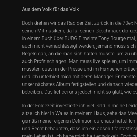
Aus dem Volk für das Volk
Doch drehen wir das Rad der Zeit zurück in die 70e
seinen Mitmusikern, da für seinen Geschmack der ges
In einem Buch über BUDGIE meinte Tony Bourge mal, 
auch nicht vernachlässigt werden, jemand muss sich e
Regeln gab, an die man sich halten musste, um zu übe
auch Profit schlagen! Man muss live spielen, um imm
mussten quasi in der Presse und im Fernsehen präse
und ich unterhielt mich mit deren Manager. Er meinte,
unser nächstes Album fertigstellen und danach wieder
betreiben. Das lief bei uns jedoch nicht so glatt, wie 
In der Folgezeit investierte ich viel Geld in meine Lei
sitze ich hier in Wales in meinem Haus, sehe das Mee
gemäß meiner eigenen Definition durchaus hatte! Ich bi
und Recht behaupten, dass ich ein absolut fantastische
mein Leben ist, ich habe mich halt entwickelt. Doc