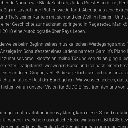
chende Namen wie Black Sabbath, Judas Priest Bloodrock, Pen
gelmäßig im Layout ihrer Platten wiederfand. Aber genau jene Ex
 und Tiefs seiner Karriere mit sich und der Welt im Reinen. Und s
einer Geschichte zur nächsten springend in Rage redet. Man k
l 2018 eine Autobiografie über Rays Leben.
enderweise beim Beginn seines musikalischen Werdegangs anno 19
ne Anzeige im Schaufenster eines Ladens namens Gamlin's Piano i
 zuhause vorbei, klopfte an meine Tür und von da an ging alles
ser erster Leadgitarrist, weswegen Burke und ich nach einem Er
n einer anderen Gruppe, verließ diese jedoch, um sich uns anzus
Richtung als der Rest der Band gehen. Wir wussten jedoch, dass,
hielten wir an unserer Vision für BUDGIE fest, trennten uns von 
t regelrecht revolutionär heavy klang, kam dieser Sound natürli
 dafür waren, in welche musikalische Ecke wir uns mit BUDGIE bew
amen allerdings die ersten Led-Zeppelin-Alben raus, also orient