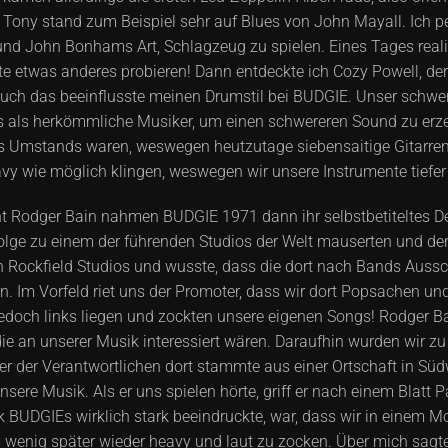
 Tony stand zum Beispiel sehr auf Blues von John Mayall. Ich 
und John Bonhams Art, Schlagzeug zu spielen. Eines Tages realis
te etwas anderes probieren! Dann entdeckte ich Cozy Powell, der
Auch das beeinflusste meinen Drumstil bei BUDGIE. Unser schwer
rs als herkömmliche Musiker, um einen schwereren Sound zu erz
des Umstands waren, weswegen heutzutage siebensaitige Gitarre
y wie möglich klingen, weswegen wir unsere Instrumente tiefer
Rodger Bain nahmen BUDGIE 1971 dann ihr selbstbetiteltes Debü
Folge zu einem der führenden Studios der Welt mauserten und de
 Rockfield Studios und wusste, dass die dort nach Bands Ausscha
 Im Vorfeld riet uns der Promoter, dass wir dort Popsachen und 
 jedoch links liegen und zockten unsere eigenen Songs! Rodger 
ie an unserer Musik interessiert wären. Daraufhin wurden wir z
er der Verantwortlichen dort stammte aus einer Ortschaft in S
nsere Musik. Als er uns spielen hörte, griff er nach einem Blatt 
BUDGIEs wirklich stark beeindruckte, war, dass wir in einem Mom
wenig später wieder heavy und laut zu zocken. Über mich sagte e