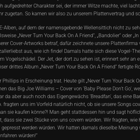
ich aufgedrehter Charakter sei, der immer Witze machte, viel lac
hr zugetan. So kamen wir also zu unserem Plattenvertrag und s
-Alben, auf dem der namensgebende Wellensittich nicht zu sehe
weise „Never Turn Your Back On A Friend“, „Bandolier“ oder „In Fo
erer Cover-Artworks betraf, dafür zeichnete unsere Plattenfirma
erzallerliebst aus, wie ich finde! Damals hatte sich diese Vogel-T
 Vogelschädel. Der Jet, der dort zu sehen ist, erinnert sehr an 
nser drittes Album „Never Turn Your Back On A Friend“ fertigte R
r Phillips in Erscheinung trat. Heute gilt „Never Turn Your Back
nen das Big Joe Williams – Cover von 'Baby Please Don't Go', 
ar da aber auch noch das Eigengewächs 'Breadfan', das eine Ban
Co. fragten uns im Vorfeld natürlich nicht, ob sie unsere Songs c
man sie kaufen könne?! Man geht stattdessen hin und sagt höfli
it, dass sie zwei Stücke von uns covern würden. Wir fragten, wie 
gepresst werden würden. Wir hatten damals dieselbe Meinung 
infahren würden!“