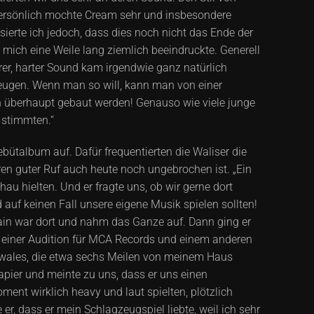
persönlich mochte Cream sehr und insbesondere
ierte ich jedoch, dass dies noch nicht das Ende der
 mich eine Weile lang ziemlich beeindruckte. Generell
er, harter Sound kam irgendwie ganz natürlich
eugen. Wenn man so will, kann man von einer
n überhaupt gebaut werden! Genauso wie viele junge
 stimmten.“
talbum auf. Dafür frequentierten die Waliser die
ren guter Ruf auch heute noch ungebrochen ist. „Ein
u hielten. Und er fragte uns, ob wir gerne dort
auf keinen Fall unsere eigene Musik spielen sollten!
Bain war dort und nahm das Ganze auf. Dann ging er
u einer Audition für MCA Records und einem anderen
üdwales, die etwa sechs Meilen von meinem Haus
Papier und meinte zu uns, dass er uns einen
ent wirklich heavy und laut spielten, plötzlich
r, dass er mein Schlagzeugspiel liebte, weil ich sehr