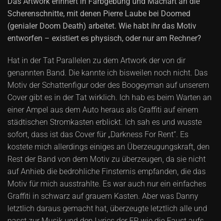
Das Artwork erinnert in Farbgebung und Machart an die
Scherenschnitte, mit denen Pierre Laube bei Doomed
(genialer Doom Death) arbeitet. Wie habt ihr das Motiv
entworfen – existiert es physisch, oder nur am Rechner?
Hat in der Tat Parallelen zu dem Artwork der von dir
genannten Band. Die kannte ich bisweilen noch nicht. Das
Motiv der Schattenfigur oder des Boogeyman auf unserem
Cover gibt es in der Tat wirklich. Ich hab es beim Warten an
einer Ampel aus dem Auto heraus als Graffiti auf einem
städtischen Stromkasten erblickt. Ich sah es und wusste
sofort, dass ist das Cover für „Darkness For Rent“. Es
kostete mich allerdings einiges an Überzeugungskraft, den
Rest der Band von dem Motiv zu überzeugen, da sie nicht
auf Anhieb die bedrohliche Finsternis empfanden, die das
Motiv für mich ausstrahlte. Es war auch nur ein einfaches
Graffiti in schwarz auf grauem Kasten. Aber was Danny
letztlich daraus gemacht hat, überzeugte letztlich alle und
passt zur Musik und den Lyrics der EP wie die Faust aufs