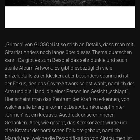
„Grimen“ von GLOSON ist so reich an Details, dass man mit
Gitarrist Anders noch lange über dieses Thema quatschen
kann. Da gibt es zum Beispiel das sehr dunkle und auch
sterile Album-Artwork. Es gibt diesbezüglich viele
Einzeldetails zu entdecken, aber besonders spannend ist
der Fokus, den das Cover-Artwork selbst wählt, nämlich der
Arm und die Hand, die einer Person ins Gesicht „schlägt“.
Hier scheint man das Zentrum der Kraft zu erkennen, von
welcher alle Energie kommt: „Das Albumkonzept hinter
„Grimen“ ist ein kreativer Ausdruck unserer inneren
Gedanken. Aber, wie gesagt, das Kernkonzept wurde um
eine Kreatur der nordischen Folklore gebaut, nämlich
Mara/Mare, welche die Personifikation von Alpträumen ist.