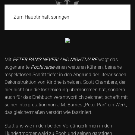
Zum Hauptinhalt springen
Mit
PETER PAN'S NEVERLAND NIGHTMARE
wagt das
sogenannte
Poohiverse
einen weiteren kühnen, beinahe
respektlosen Schritt tiefer in den Abgrund der literarischen
Dekonstruktion von Kindheitshelden. Scott Chambers, der
hier nicht nur die Inszenierung übernommen hat, sondern
auch für das Drehbuch verantwortlich zeichnet, schafft mit
seiner Interpretation von J.M. Barries „Peter Pan“ ein Werk,
das gleichermaßen verstört wie fasziniert.
Statt uns wie in den beiden Vorgängerfilmen in den
Hundertmorgenwald zu Pooh und seinen garstigen