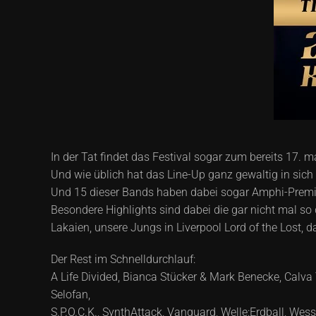
In der Tat findet das Festival sogar zum bereits 17. m
Und wie üblich hat das Line-Up ganz gewaltig in sich 
Und 15 dieser Bands haben dabei sogar Amphi-Premier
Besondere Highlights sind dabei die gar nicht mal s
Lakaien, unsere Jungs in Liverpool Lord of the Lost
Der Rest im Schnelldurchlauf:
A Life Divided, Bianca Stücker & Mark Benecke, Calva
Selofan,
S.P.O.C.K., SynthAttack, Vanguard, Welle:Erdball, Wess