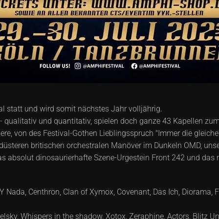
al statt und wird somit nächstes Jahr volljährig.
- qualitativ und quantitativ, spielen doch ganze 43 Kapellen zu
e, von des Festival-Gothen Lieblingsspruch "Immer die gleiche
o düsteren britischen orchestralen Manöver im Dunkeln OMD, uns
, das absolut dinosaurierhafte Szene-Urgestein Front 242 und 
 Y Nada, Centhron, Clan of Xymox, Covenant, Das Ich, Diorama, 
elsky, Whispers in the shadow, Xotox, Zeraphine, Actors, Blitz Un