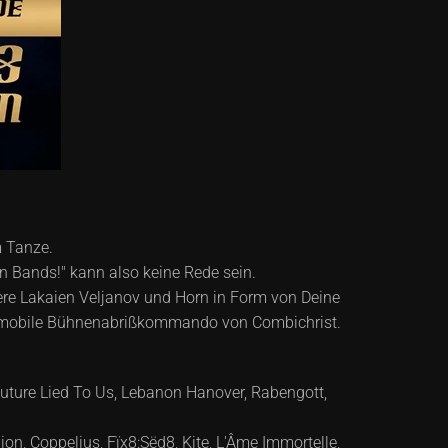
m Tanze.
n Bands!" kann also keine Rede sein.
ere Lakaien Veljanov und Horn in Form von Deine
das mobile Bühnenabrißkommando von Combichrist.
Future Lied To Us, Lebanon Hanover, Rabengott,
ion, Coppelius, Fïx8:Sëd8, Kite, L'Âme Immortelle,