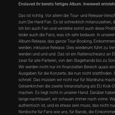
Enslaved ihr bereits fertiges Album. Inwieweit entsteh
Das ist richtig. Vor allem die Tour- und Release-Ver
zum Die-Hard-Fan. Es ist schrecklich mitanzusehen, d
Ich bin auch Fan und verstehe somit auch diese Proble
leider auch die Fans, was ich sehr bedaure. In unsere
Album-Release, das ganze Tour-Booking, Einkommen für
werden, inklusive Release. Dies wiederum führt zu Ve
werden und und und. Das ist ein Rattenschwanz an Eff
zwar für alle Parteien, von den Stagehands bis zu Son
Wir werden nicht nur im finanziellen Bereich quasi ei
Ausgaben für die Konzerte, die nun nicht stattfinden
schnell. Das müssen wir nicht nur für Wardruna mache
Gelsenkirchen die zweite Veranstaltung als EU Kick-Of
machen. Es liegt nicht in unserer Hand. Darüber haben 
lange nachtrauert, wir schauen immer nach vorne. W
authentisch ist, und es etwas sein muss, das nicht nu
Nordische für Fans wie uns, für Bands, die Einkomm