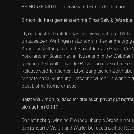
BY NORSE MUSIC: Interview mit Simon Füllemann
Simon, du hast gemeinsam mit Einar Selvik (Wardrun
Hi, und besten Dank für das Interview erst mal! BY
umzusetzen. Wir fingen in London mit einer dreitägig
Kunstausstellung, u.a. mit Gemälden von Ghaal. Die V
York fand im Scandinavia House und in der Webster Hal
gleichen Zeit wollte Ivar die Rechte an einem Teil sei
Release veröffentlichten. Etwa zur gleichen Zeit habe
Monate nach Gründung Tatsache wurde. Es war die grund
passt, ohne Kompromisse.
Jetzt weiß man ja, dass ihr drei auch privat gut befre
sich gut im Griff?
Das ist richtig, wir sind Freunde über die Arbeit hi
gemeinsame Vision und Werte. Der gegenseitige Respe