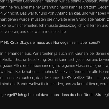
n den täglichen Gesprächen machen wir da strikte Ansagen, wenn w
kann helfen, aber meiner Erfahrung nach kann es oft zum Gegente
 wir nicht. Das war für uns von Anfang an klar, und wir haben ve
 hart gehen würde, müssten die Anwälte eine Grundlage haben, zu
 keine Unsicherheiten. Ich musste diesbezüglich viel lernen und
es verloren, und das war mir eine Lehre.
Y NORSE? Okay, sie muss aus Norwegen sein, aber sonst?
n niemanden aus. Wir arbeiten ja auch mit Kaunan, bei denen ei
h-holländischer Besetzung. Somit kann sich jeder bei uns bewer
nzgeber. Alles drei haben einen ganz eigenen Geschmack, und wir
 wie Ivar. Beide haben ein hohes Musikverständnis für alle Genre
rlich ist es auch so, dass Melanie, die BY NORSE führt, hier gew
t sind alle Bands weltweit eingeladen, uns zu kontaktieren, vora
geregelt? Ich gehe mal davon aus, dass du eher für die Strategi