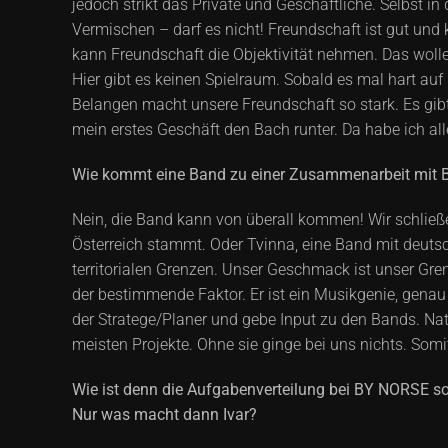
jedoch strikt das Private und Geschäftliche. Selbst i
Vermischen – darf es nicht! Freundschaft ist gut und 
kann Freundschaft die Objektivität nehmen. Das wollen
Hier gibt es keinen Spielraum. Sobald es mal hart auf
Belangen macht unsere Freundschaft so stark. Es gibt
mein erstes Geschäft den Bach runter. Da habe ich all
Wie kommt eine Band zu einer Zusammenarbeit mit B
Nein, die Band kann von überall kommen! Wir schließe
Österreich stammt. Oder Tvinna, eine Band mit deutsc
territorialen Grenzen. Unser Geschmack ist unser Gre
der bestimmende Faktor. Er ist ein Musikgenie, genau
der Stratege/Planer und gebe Input zu den Bands. Natü
meisten Projekte. Ohne sie ginge bei uns nichts. Somi
Wie ist denn die Aufgabenverteilung bei BY NORSE so 
Nur was macht dann Ivar?