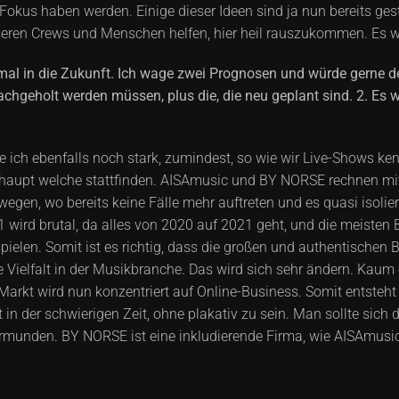
Fokus haben werden. Einige dieser Ideen sind ja nun bereits gesta
seren Crews und Menschen helfen, hier heil rauszukommen. Es wi
al in die Zukunft. Ich wage zwei Prognosen und würde gerne de
 nachgeholt werden müssen, plus die, die neu geplant sind. 2. E
le ich ebenfalls noch stark, zumindest, so wie wir Live-Shows ke
erhaupt welche stattfinden. AISAmusic und BY NORSE rechnen mit
egen, wo bereits keine Fälle mehr auftreten und es quasi isoliert
21 wird brutal, da alles von 2020 auf 2021 geht, und die meisten
pielen. Somit ist es richtig, dass die großen und authentischen
Vielfalt in der Musikbranche. Das wird sich sehr ändern. Kaum
Markt wird nun konzentriert auf Online-Business. Somit entsteht
t in der schwierigen Zeit, ohne plakativ zu sein. Man sollte sich 
evormunden. BY NORSE ist eine inkludierende Firma, wie AISAmusic