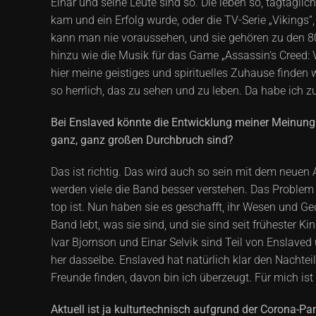
Einar und seine Leute sind so. Die leben so, tagtägl
kam und ein Erfolg wurde, oder die TV-Serie „Vikings“
kann man nie voraussehen, und sie gehören zu den 8
hinzu wie die Musik für das Game „Assassin‘s Creed: V
hier meine geistiges und spirituelles Zuhause finden
so herrlich, das zu sehen und zu leben. Da habe ich 
Bei Enslaved könnte die Entwicklung meiner Meinung n
ganz, ganz großen Durchbruch sind?
Das ist richtig. Das wird auch so sein mit dem neuen 
werden viele die Band besser verstehen. Das Problem 
top ist. Nun haben sie es geschafft, ihr Wesen und G
Band lebt, was sie sind, und sie sind seit frühester K
Ivar Bjornson und Einar Selvik sind Teil von Enslave
her dasselbe. Enslaved hat natürlich klar den Nachte
Freunde finden, davon bin ich überzeugt. Für mich ist
Aktuell ist ja kulturtechnisch aufgrund der Corona-Pa