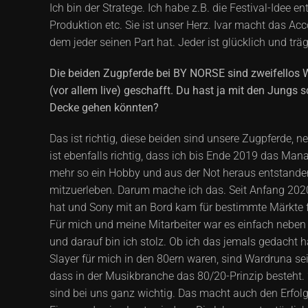
Ich bin der Stratege. Ich habe z.B. die Festival-Ide
Produktion etc. Sie ist unser Herz. Ivar macht das Acc
dem jeder seinen Part hat. Jeder ist glücklich und t
Die beiden Zugpferde bei BY NORSE sind zweifellos 
(vor allem live) geschafft. Du hast ja mit den Jungs
Decke gehen könnten?
Das ist richtig, diese beiden sind unsere Zugpferde,
ist ebenfalls richtig, dass ich bis Ende 2019 das
mehr so ein Hobby und aus der Not heraus entstanden.
mitzuerleben. Darum mache ich das. Seit Anfang 20
hat und Sony mit an Bord kam für bestimmte Märkte fü
Für mich und meine Mitarbeiter war es einfach neben
und darauf bin ich stolz. Ob ich das jemals gedacht 
Slayer für mich in den 80ern waren, sind Wardruna se
dass in der Musikbranche das 80/20-Prinzip besteht. 
sind bei uns ganz wichtig. Das macht auch den Erfolg