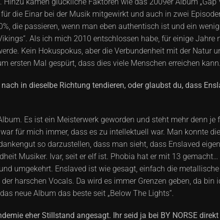
ich. Hinzu kamen glückliche Faktoren wie das 2009er Album „Gap 
, für die Einar bei der Musik mitgewirkt und auch in zwei Episode
0%, die passieren, wenn man eben authentisch ist und ein weni
ikings“. Als ich mich 2010 entschlossen habe, für einige Jahre 
 werde. Kein Hokuspokus, aber die Verbundenheit mit der Natur 
zum ersten Mal gespürt, dass dies viele Menschen erreichen kann
ach in dieselbe Richtung tendieren, oder glaubst du, dass Ensla
Album. Es ist ein Meisterwerk geworden und steht mehr denn je f
war für mich immer, dass es zu intellektuell war. Man konnte die
edankengut so darzustellen, dass man sieht, dass Enslaved eigent
indheit Musiker. Ivar, seit er elf ist. Phobia hat er mit 13 gemac
d und umgekehrt. Enslaved ist wie gesagt, einfach die metallisc
il der harschen Vocals. Da wird es immer Grenzen geben, da bin 
 das neue Album das beste seit „Below The Lights“.
ndemie eher Stillstand angesagt. Ihr seid ja bei BY NORSE direk