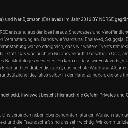
a) und Ivar Bjørnson (Enslaved) im Jahr 2016 BY NORSE gegründ
 NORSE entstand aus der Idee heraus, Showcases und Veröffentl
en Veranstaltung an. Bands wie Wardruna, Enslaved, Skuggsja, E
eranstaltung war so erfolgreich, dass wir weitere Events mit l
l statt. Das was auch im Nu ausverkauft. Dasselbe in Oslo, als w
nes Backkataloges verwerten. So kam es, dass wir Enslaveds „Vikin
n Einar und ich drüber diskutiert, das nächste Wardruna-Album s
sätzliche Idee, alles selber in der Hand zu haben, die uns trie
undet seid. Inwieweit besteht hier auch die Gefahr, Privates und
naus. Uns verbinden neben obengenanntem starken Wunsch nach ges
kt und die Freundschaft sind uns sehr wichtig. Wir kommunizier