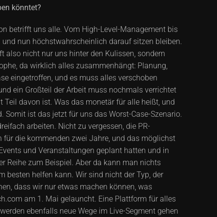
iben könntet?
ion betrifft uns alle. Vom High-Level-Management bis
n und nun höchstwahrscheinlich darauf sitzen bleiben.
t also nicht nur uns hinter den Kulissen, sondern
strophe, da wirklich alles zusammenhängt: Planung,
se eingetroffen, und es muss alles verschoben
und ein Großteil der Arbeit muss nochmals verrichtet
eil davon ist. Was das monetär für alle heißt, und
. Somit ist das jetzt für uns das Worst-Case-Szenario.
eifach arbeiten. Nicht zu vergessen, die PR-
ten für die kommenden zwei Jahre, und das möglichst
 Events und Veranstaltungen geplant hatten und in
der Reihe zum Beispiel. Aber da kann man nichts
m besten helfen kann. Wir sind nicht der Typ, der
hen, dass wir nur etwas machen können, was
ch.com am 1. Mai gelauncht. Eine Plattform für alles
r werden ebenfalls neue Wege im Live-Segment gehen