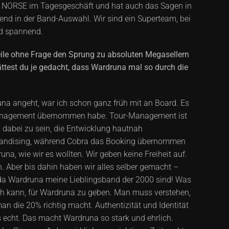
t BY NORSE im Tagesgeschäft und hat auch das Sagen in
hrend in der Band-Auswahl. Wir sind ein Superteam, bei
nd spannend.
ile ohne Frage den Sprung zu absoluten Megasellern
ttest du je gedacht, dass Wardruna mal so durch die
runa angeht, war ich schon ganz früh mit an Board. Es
r Management übernommen habe. Tour-Management ist
, dabei zu sein, die Entwicklung hautnah
chandising, während Cobra das Booking übernommen
, wie wir es wollten. Wir geben keine Freiheit auf.
 Aber bis dahin haben wir alles selber gemacht –
, da Wardruna meine Lieblingsband der 2000 sind! Was
 ich kann, für Wardruna zu geben. Man muss verstehen,
n die 20% richtig macht. Authentizität und Identität
s echt. Das macht Wardruna so stark und ehrlich.