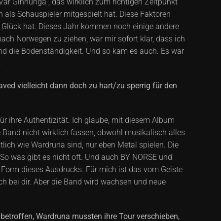
Var Ginnunga“, das wirklich zum richtigen Zeitpunkt
n als Schauspieler mitgespielt hat. Diese Faktoren
g Glück hat. Dieses Jahr kommen noch einige andere
nach Norwegen zu ziehen, war mir sofort klar, dass ich
und die Bodenständigkeit. Und so kam es auch. Es war
.
ved vielleicht dann doch zu hart/zu sperrig für den
ür ihre Authentizität. Ich glaube, mit diesem Album
 Band nicht wirklich fassen, obwohl musikalisch alles
lich wie Wardruna sind, nur eben Metal spielen. Die
ht… So was gibt es nicht oft. Und auch BY NORSE und
he Form dieses Ausdrucks. Für mich ist das vom Geiste
ich bei dir. Aber die Band wird wachsen und neue
t betroffen, Wardruna mussten ihre Tour verschieben,