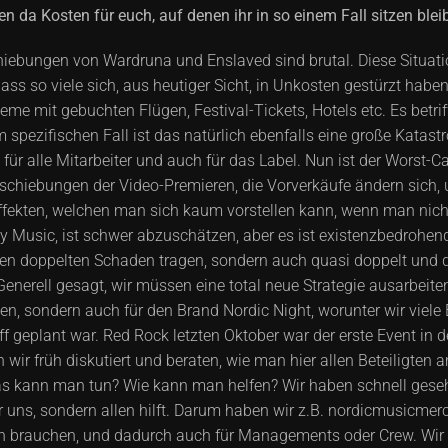
en da Kosten für euch, auf denen ihr in so einem Fall sitzen ble
schiebungen von Wardruna und Enslaved sind brutal. Diese Situat
ass so viele sich, aus heutiger Sicht, in Unkosten gestürzt habe
me mit gebuchten Flügen, Festival-Tickets, Hotels etc. Es betriff
m spezifischen Fall ist das natürlich ebenfalls eine große Kata
 alle Mitarbeiter und auch für das Label. Nun ist der Worst-Ca
rschiebungen der Video-Premieren, die Vorverkäufe ändern sich, 
ekten, welchen man sich kaum vorstellen kann, wenn man nicht T
y Music, ist schwer abzuschätzen, aber es ist existenzbedrohend
nen doppelten Schaden tragen, sondern auch quasi doppelt und dr
. Generell gesagt, wir müssen eine total neue Strategie ausarbei
n, sondern auch für den Brand Nordic Night, worunter wir viele
f geplant war. Red Rock letzten Oktober war der erste Event in 
wir früh diskutiert und beraten, wie man hier allen Beteiligten a
as kann man tun? Wie kann man helfen? Wir haben schnell gese
r uns, sondern allen hilft. Darum haben wir z.B. nordicmusicmer
en brauchen, und dadurch auch für Managements oder Crew. Wi