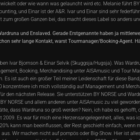
e entwickelt oder wie wann was gelauncht wird etc. Melanie führ
ounting, und Einar ist der A&R. Ivar und Einar sind sehr federfü
rägt zum großen Ganzen bei, das macht dieses Label so anders u
Wardruna und Enslaved. Gerade Erstgenannte haben ja mittlerwe
 schon sehr lange Kontakt, warst Tourmanager/Booking-Agent. Hä
 neben Ivar Bjornson & Einar Selvik (Skuggsja/Hugsja). Was Ward
 Management, Booking, Merchandising unter AISAmusic und Tou
 Es ist auch ein großer Teil meiner Leidenschaft für diese Band
20 konzentriere ich mich vollständig auf Management und Mer
r den nächsten Release. Sie unterstützen BY NORSE und Wardruna
 BY NORSE und allem anderen unter AISAmusic zu viel geworden.
hätte, dass Wardruna so groß werden? Nein, ich habe es gehofft
it 2009. Es war für mich eine Herzensangelegenheit, alles, was
20% kann man beeinflussen, der Rest geschieht einfach, wenn ma
 aus. Wir machen nicht auf pompös oder Big-Show. Hier ist alle