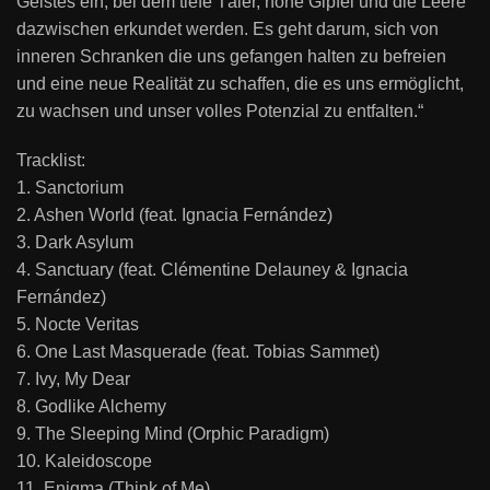
Geistes ein, bei dem tiefe Täler, hohe Gipfel und die Leere
dazwischen erkundet werden. Es geht darum, sich von
inneren Schranken die uns gefangen halten zu befreien
und eine neue Realität zu schaffen, die es uns ermöglicht,
zu wachsen und unser volles Potenzial zu entfalten.“
Tracklist:
1. Sanctorium
2. Ashen World (feat. Ignacia Fernández)
3. ⁠Dark Asylum
4. Sanctuary (feat. Clémentine Delauney & Ignacia
Fernández)
5. Nocte Veritas
6. One Last Masquerade (feat. Tobias Sammet)
7. ⁠Ivy, My Dear
8. Godlike Alchemy
9. The Sleeping Mind (Orphic Paradigm)
10. Kaleidoscope
11. Enigma (Think of Me)