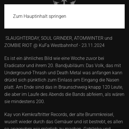
Zum Hauptinhalt springen
SLAUGHTERDAY, SOUL GRINDER, ATOMWINTER und
ZOMBIE RIOT @ KuFa Westbahnhof - 23.11.2024
Es ist ein ähnliches Bild wie eine Woche zuvor bei
Eradicator und ihrem 20. Bandjubiläum: Das Volk, das mit
Underground-Thrash und Death Metal was anfangen kann
drückt sich pünktlich zum Einlass am Eingang die Nasen
platt. Am Ende sind das in Braunschweig knapp 120 Leute,
die aber im Laufe des Abends die Bands abfeiern, als wären
sie mindestens 200.
Kay von Kernkraftritter Records, der alte Brummkreisel,
wuselt wieder durch das Gemäuer und ist bestrebt, es allen
so angenehm wie möglich zu machen. Getränke und