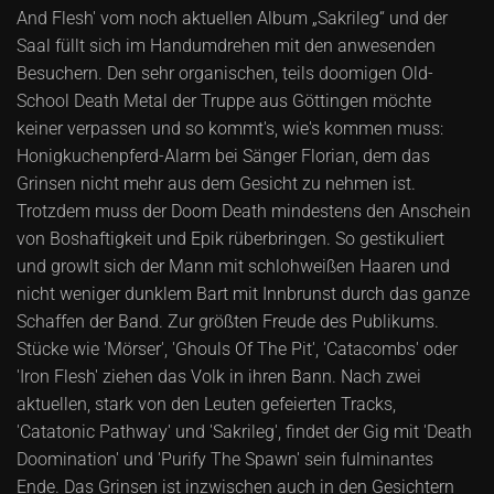
And Flesh' vom noch aktuellen Album „Sakrileg“ und der
Saal füllt sich im Handumdrehen mit den anwesenden
Besuchern. Den sehr organischen, teils doomigen Old-
School Death Metal der Truppe aus Göttingen möchte
keiner verpassen und so kommt's, wie's kommen muss:
Honigkuchenpferd-Alarm bei Sänger Florian, dem das
Grinsen nicht mehr aus dem Gesicht zu nehmen ist.
Trotzdem muss der Doom Death mindestens den Anschein
von Boshaftigkeit und Epik rüberbringen. So gestikuliert
und growlt sich der Mann mit schlohweißen Haaren und
nicht weniger dunklem Bart mit Innbrunst durch das ganze
Schaffen der Band. Zur größten Freude des Publikums.
Stücke wie 'Mörser', 'Ghouls Of The Pit', 'Catacombs' oder
'Iron Flesh' ziehen das Volk in ihren Bann. Nach zwei
aktuellen, stark von den Leuten gefeierten Tracks,
'Catatonic Pathway' und 'Sakrileg', findet der Gig mit 'Death
Doomination' und 'Purify The Spawn' sein fulminantes
Ende. Das Grinsen ist inzwischen auch in den Gesichtern