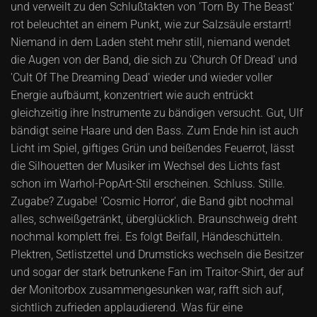
und verweilt zu den Schlußtakten von 'Torn By The Beast'
rot beleuchtet an einem Punkt, wie zur Salzsäule erstarrt!
Niemand in dem Laden steht mehr still, niemand wendet
die Augen von der Band, die sich zu 'Church Of Dread' und
'Cult Of The Dreaming Dead' wieder und wieder voller
Energie aufbäumt, konzentriert wie auch entrückt
gleichzeitig ihre Instrumente zu bändigen versucht. Gut, Ulf
bändigt seine Haare und den Bass. Zum Ende hin ist auch
Licht im Spiel, giftiges Grün und beißendes Feuerrot, lässt
die Silhouetten der Musiker im Wechsel des Lichts fast
schon im Warhol-PopArt-Stil erscheinen. Schluss. Stille.
Zugabe? Zugabe! 'Cosmic Horror', die Band gibt nochmal
alles, schweißgetränkt, überglücklich. Braunschweig dreht
nochmal komplett frei. Es folgt Beifall, Händeschütteln.
Plektren, Setlistzettel und Drumsticks wechseln die Besitzer
und sogar der stark betrunkene Fan im Traitor-Shirt, der auf
der Monitorbox zusammengesunken war, rafft sich auf,
sichtlich zufrieden applaudierend. Was für eine