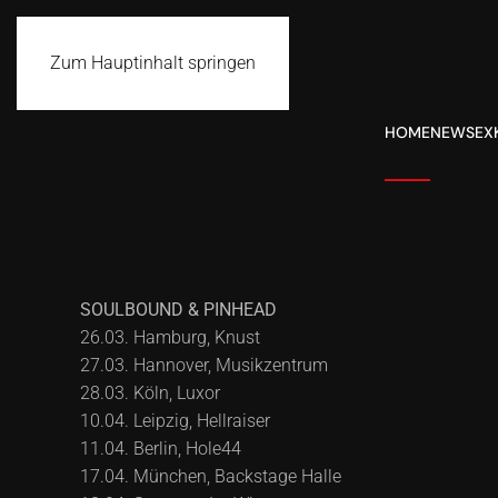
Zum Hauptinhalt springen
HOME
NEWS
EX
SOULBOUND & PINHEAD
26.03. Hamburg, Knust
27.03. Hannover, Musikzentrum
28.03. Köln, Luxor
10.04. Leipzig, Hellraiser
11.04. Berlin, Hole44
17.04. München, Backstage Halle