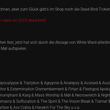
ichnen, aber zum Glück gibt’s im Shop noch die Dead-Bird-Tickets 
n-open-air-2025-dead-bird/
en fest, jetzt hat sich durch die Absage von White Ward allerdi
 Møl aufspielen.
pocalypse & Triptykon & Agrypnie & Analepsy & Avulsed & Avul
Altor & Extermination Dismemberment & Firtan & Fleshgod Apoka
Triumphant & Karg & Mass Worship & Møl & Necrowretch & Nightb
Remains & Suffocation & The Spirit & The Vision Bleak & Tiamat 
fare & Ass Cobra & Harakiri For The Sky u.v.a.