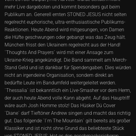
mehr Live dargeboten und kommt besonders gut beim
Publikum an. Generell ernten STONED JESUS nicht selten
regelrecht euphorische, ultra-enthusiastische Publikums-
Reaktionen. Heute Abend wird mitgesungen, von Damen
die Hüfte geschwungen oder gebangt was das Zeug hält.
München frisst den Ukrainern regelrecht aus der Hand!
`Thoughts And Prayers` wird mit einer Ansage zum
Ukraine-Krieg angekündigt. Die Band sammelt am Merch-
Stand Geld und ist dankbar für Spendengaben. Dies würden
nicht an irgendeine Organisation, sondern direkt an
bedürfte Leute im Bandumfeld weitergeleitet werden.
`Thessalia` ist bekanntlich ein Live-Smasher vor dem Herrn,
der auch heute Abend volle Kann abgeht. Auf das Hauptriff
wäre auch Josh Homme stolz! Das Hüsker Dü Cover
`Diane` darf Tieftöner Andrew singen und macht das richtig
gut. Das folgende `I`m The Mountain` gilt bereits als großer
Klassiker und ist nicht ohne Grund das beliebteste Stück
von STONED JESUS. Hat es den geschmackssicheren