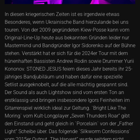
In diesen kriegerischen Zeiten ist es irgendwie etwas
Besonderes, wenn Ukrainische Band hierzulande bei uns
touren. Von der 2009 gegründeten Kiew-Posse kann vom
Original-Line-Up heute aus bekannten Gründen leider nur
Mastermind und Bandgründer Igor Sidorenko auf der Bühne
stehen. Verstärkt hat er sich für die 2024er Tour mit dem
hünenhaften Bassisten Andrew Rodin sowie Drummer Yurii
Kononov. STONED JESUS feiern dieses Jahr bereits ihr 25-
jähriges Bandjubiläum und haben dafür eine spezielle
Setlist ausgeknobelt, auf die alle mächtig gespannt sind.
Der Sound als auch Lightshow sind vom ersten Ton an
erstklassig und bringen insbesondere Igors Feinheiten im
Gitarrenspiel wirklich ideal zur Geltung. `Bright Like The
Moring` vom Kult-Longplayer „Seven Thunders Roar“ gibt
den Einstand und geht gleich in `Porcelain` von der „Father
Light“ Scheibe über. Das folgende `Silkworm Confessions`
vom 2015er Output „The Harvest“ wurde seitdem nicht