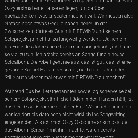
warten darauf, bis sie aufhören zu spielen und danach wird
Ozzy erstmal eine Pause einlegen, um darüber
nachzudenken, was er später machen will. Wir müssen also
einfach noch etwas Geduld haben, hehe!” In der
Zwischenzeit dürfte es Gus mit FIREWIND und seinem
Soloprojekt ja nicht allzu langweilig werden… „Ja, ich bin
bis Ende des Jahres bereits ziemlich ausgebucht, ich habe
so viel zu tun! Ich arbeite bereits an Songs für ein neues
Soloalbum. Die Arbeit geht nie aus, das ist gut, das ist eine
gesunde Sache! Es ist ebenso gut, nach fünf Jahren der
Stille auch wieder mal etwas mit FIREWIND zu machen!“
Während Gus bei Letztgenannten sowie logischerweise bei
seinem Soloprojekt sämtliche Fäden in den Händen hält, ist
das bei Ozzy Osbourne nicht der Fall: “Wenn ich ehrlich bin,
war ich dort bis dato noch nicht wirklich ins Songwriting
eingebunden. Als ich mich Ozzy Osbourne anschloss und
das Album „Scream“ mit ihm machte, waren bereits
sämtliche Stücke mit Ausnahme der Gitarren-Parts