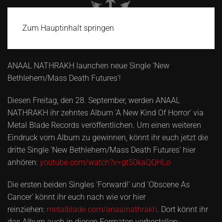
Zum Hauptinhalt springen
ANAAL NATHRAKH launchen neue Single 'New
Bethlehem/Mass Death Futures'!
Diesen Freitag, den 28. September, werden ANAAL
NATHRAKH ihr zehntes Album 'A New Kind Of Horror' via
Metal Blade Records veröffentlichen. Um einen weiteren
Eindruck vom Album zu gewinnen, könnt ihr euch jetzt die
dritte Single 'New Bethlehem/Mass Death Futures' hier
anhören:
youtube.com/watch?v=gt50kaQQHLo
Die ersten beiden Singles 'Forward!' und 'Obscene As
Cancer' könnt ihr euch nach wie vor hier
reinziehen:
metalblade.com/anaalnathrakh
. Dort könnt ihr
das Album auch in diesen Formaten vorbestellen: