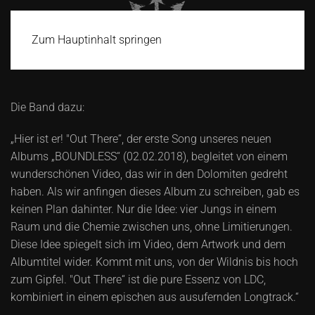
Zum Hauptinhalt springen
Die Band dazu:
„Hier ist er! "Out There“, der erste Song unseres neuen
Albums „BOUNDLESS“ (02.02.2018), begleitet von einem
wunderschönen Video, das wir in den Dolomiten gedreht
haben. Als wir anfingen dieses Album zu schreiben, gab es
keinen Plan dahinter. Nur die Idee: vier Jungs in einem
Raum und die Chemie zwischen uns, ohne Limitierungen.
Diese Idee spiegelt sich im Video, dem Artwork und dem
Albumtitel wider. Kommt mit uns, von der Wildnis bis hoch
zum Gipfel. "Out There“ ist die pure Essenz von LDC,
kombiniert in einem epischen aus ausufernden Longtrack.“