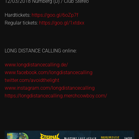
12/03/2018 Nürnberg (D) / Club Stereo
Hardtickets:
https://goo.gl/6oZp7f
Regular tickets:
https://goo.gl/1xtdxx
LONG DISTANCE CALLING online:
www.longdistancecalling.de/
www.facebook.com/longdistancecalling
twitter.com/avoidthelight
www.instagram.com/longdistancecalling
https://longdistancecalling.merchcowboy.com/